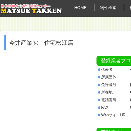
HOME
物件検索
今井産業㈱ 住宅松江店
登録業者プロ
代表者
所属団体
免許番号
所在地
電話番号
FAX
WebサイトURL