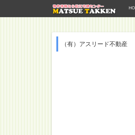
HO
（有）アスリード不動産