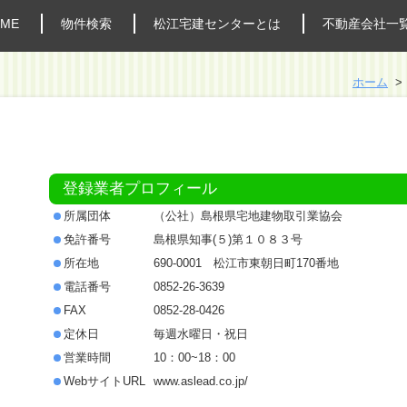
ME
物件検索
松江宅建センターとは
不動産会社一
ホーム
登録業者プロフィール
所属団体
（公社）島根県宅地建物取引業協会
免許番号
島根県知事(５)第１０８３号
所在地
690-0001 松江市東朝日町170番地
電話番号
0852-26-3639
FAX
0852-28-0426
定休日
毎週水曜日・祝日
営業時間
10：00~18：00
WebサイトURL
www.aslead.co.jp/