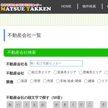
HOME
物件検索
不動産会社一覧
不動産会社検索
不動産会社名
松江市エリア
安来市エリア
雲南市エリア
不動産会社
賃貸
管理
売買
宅地 造成･開発
建築
リフ
業種
不動産会社の頭文字で探す（50音）
あ
い
う
え
お
か
き
く
け
こ
さ