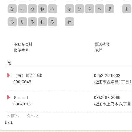
な
に
ぬ
ね
の
は
ひ
ふ
へ
ほ
ま
ら
り
る
れ
ろ
わ
不動産会社
電話番号
郵便番号
住所
そ
（有）総合宅建
0852-28-8032
690-0048
松江市西嫁島1丁目1-
Ｓｏｅｌ
0852-67-3089
690-0015
松江市上乃木六丁目
< 前へ
次へ >
1 / 1