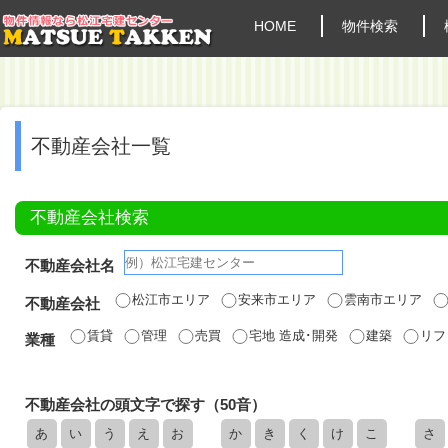
HOME
物件検索
不動産会社一覧
不動産会社検索
不動産会社名
松江市エリア
安来市エリア
雲南市エリア
不動産会社
賃貸
管理
売買
宅地 造成･開発
建築
リフ
業種
不動産会社の頭文字で探す（50音）
あ
い
う
え
お
か
き
く
け
こ
さ