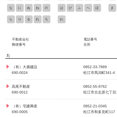
な
に
ぬ
ね
の
は
ひ
ふ
へ
ほ
ま
ら
り
る
れ
ろ
わ
不動産会社
電話番号
郵便番号
住所
た
（有）大廣建設
0852-33-7889
690-0024
松江市馬潟町341-4
高尾不動産
0852-55-8762
690-0012
松江市古志原七丁目19
（有）宅建興産
0852-21-0345
690-0005
松江市和多見町117