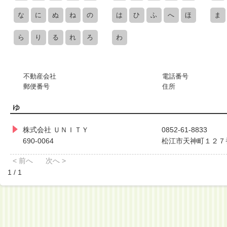
な
に
ぬ
ね
の
は
ひ
ふ
へ
ほ
ま
ら
り
る
れ
ろ
わ
不動産会社
電話番号
郵便番号
住所
ゆ
株式会社 ＵＮＩＴＹ
0852-61-8833
690-0064
松江市天神町１２７
< 前へ
次へ >
1 / 1