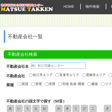
HOME
物件検索
不動産会社一覧
不動産会社検索
不動産会社名
松江市エリア
安来市エリア
雲南市エリア
不動産会社
賃貸
管理
売買
宅地 造成･開発
建築
リフ
業種
不動産会社の頭文字で探す（50音）
あ
い
う
え
お
か
き
く
け
こ
さ