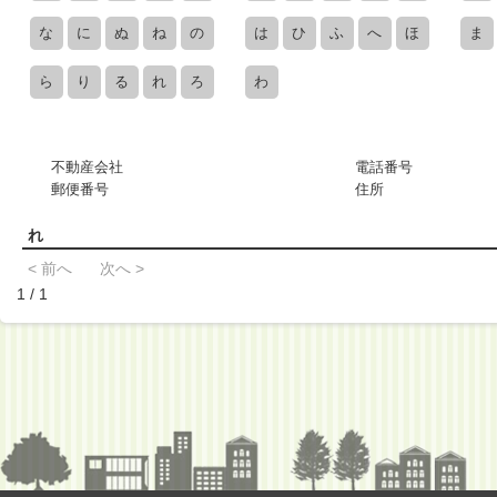
な
に
ぬ
ね
の
は
ひ
ふ
へ
ほ
ま
ら
り
る
れ
ろ
わ
不動産会社
電話番号
郵便番号
住所
れ
< 前へ
次へ >
1 / 1