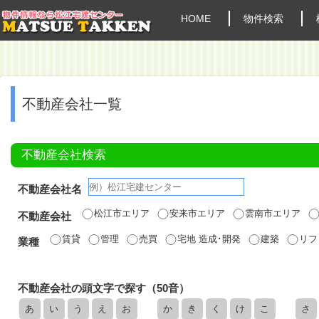
HOME
物件検索
不動産会社一覧
不動産会社検索
不動産会社名
松江市エリア
安来市エリア
雲南市エリア
不動産会社
賃貸
管理
売買
宅地 造成･開発
建築
リフ
業種
不動産会社の頭文字で探す（50音）
あ
い
う
え
お
か
き
く
け
こ
さ